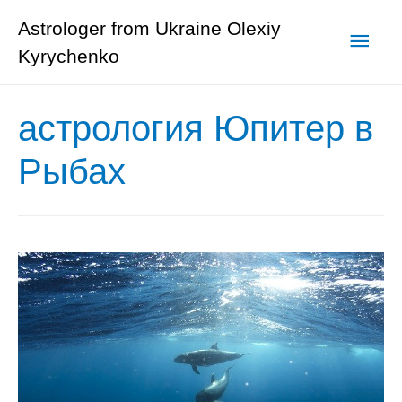
Astrologer from Ukraine Olexiy
Глав
Kyrychenko
мен
астрология Юпитер в
Рыбах