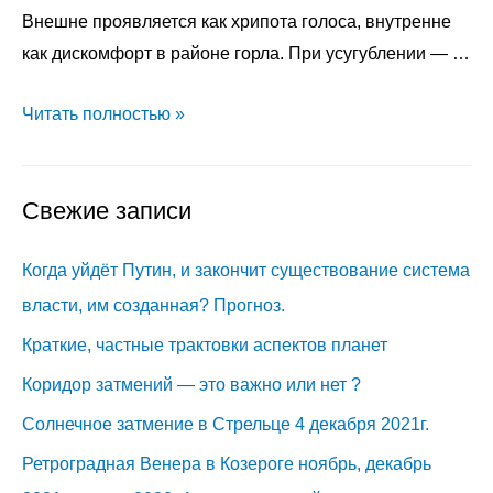
Внешне проявляется как хрипота голоса, внутренне
как дискомфорт в районе горла. При усугублении — …
Как
Читать полностью »
не
получить
Свежие записи
негатив
во
Когда уйдёт Путин, и закончит существование система
время
работы
власти, им созданная? Прогноз.
с
Краткие, частные трактовки аспектов планет
клиентом.
Коридор затмений — это важно или нет ?
Солнечное затмение в Стрельце 4 декабря 2021г.
Ретроградная Венера в Козероге ноябрь, декабрь