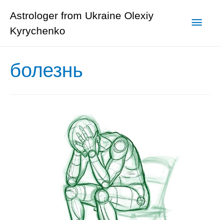
Astrologer from Ukraine Olexiy
Глав
Kyrychenko
мен
болезнь