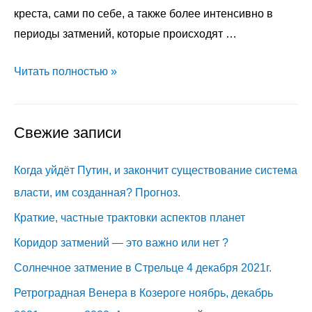
креста, сами по себе, а также более интенсивно в
периоды затмений, которые происходят …
Влияние
Читать полностью »
на
экономический
Свежие записи
кризис
и
Когда уйдёт Путин, и закончит существование система
Коронавирус
Лунных
власти, им созданная? Прогноз.
узлов
Краткие, частные трактовки аспектов планет
в
Коридор затмений — это важно или нет ?
знаках
Солнечное затмение в Стрельце 4 декабря 2021г.
Близнецы,
Стрелец
Ретроградная Венера в Козероге ноябрь, декабрь