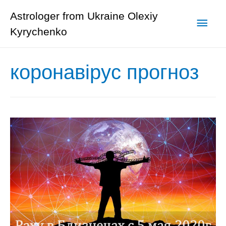
Astrologer from Ukraine Olexiy
Глав
Kyrychenko
мен
коронавірус прогноз