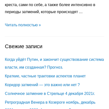
креста, сами по себе, а также более интенсивно в
периоды затмений, которые происходят …
Влияние
Читать полностью »
на
экономический
Свежие записи
кризис
и
Когда уйдёт Путин, и закончит существование система
Коронавирус
Лунных
власти, им созданная? Прогноз.
узлов
Краткие, частные трактовки аспектов планет
в
Коридор затмений — это важно или нет ?
знаках
Солнечное затмение в Стрельце 4 декабря 2021г.
Близнецы,
Стрелец
Ретроградная Венера в Козероге ноябрь, декабрь