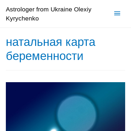
Astrologer from Ukraine Olexiy
Глав
Kyrychenko
мен
натальная карта
беременности