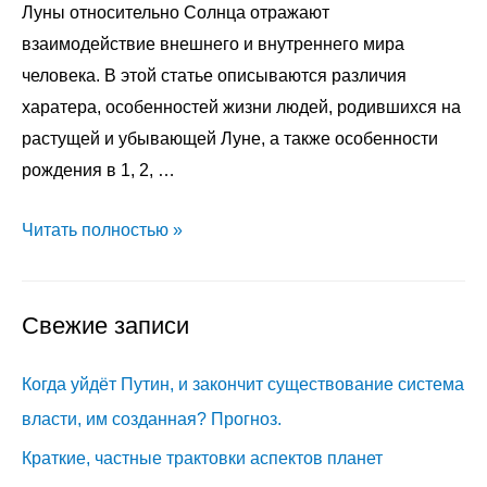
Луны относительно Солнца отражают
взаимодействие внешнего и внутреннего мира
человека. В этой статье описываются различия
харатера, особенностей жизни людей, родившихся на
растущей и убывающей Луне, а также особенности
рождения в 1, 2, …
Связь
Читать полностью »
фаз
Луны
Свежие записи
с
характером
Когда уйдёт Путин, и закончит существование система
людей,
различия
власти, им созданная? Прогноз.
людей,
Краткие, частные трактовки аспектов планет
рождённых