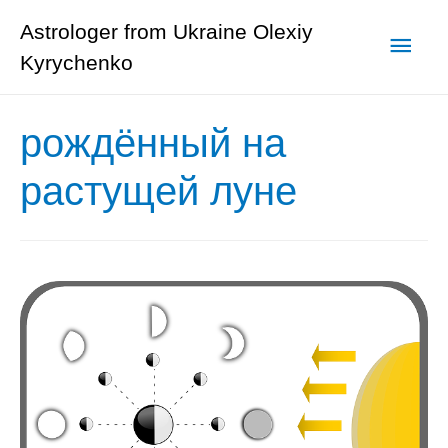
Astrologer from Ukraine Olexiy
Глав
Kyrychenko
мен
рождённый на
растущей луне